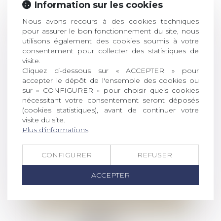
Lire la suite
Information sur les cookies
Nous avons recours à des cookies techniques
Santé et sécurité au travail
pour assurer le bon fonctionnement du site, nous
utilisons également des cookies soumis à votre
consentement pour collecter des statistiques de
visite.
Cliquez ci-dessous sur « ACCEPTER » pour
accepter le dépôt de l'ensemble des cookies ou
sur « CONFIGURER » pour choisir quels cookies
nécessitant votre consentement seront déposés
(cookies statistiques), avant de continuer votre
visite du site.
Plus d'informations
Le coronavirus consacré maladie
professionnelle dans des
CONFIGURER
REFUSER
conditions restrictives
Lire la suite
ACCEPTER
Santé et sécurité au travail