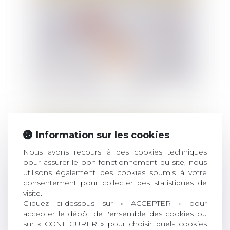
Focus sur le forfait-jours
Lire la suite
Information sur les cookies
Droit du travail
Nous avons recours à des cookies techniques
pour assurer le bon fonctionnement du site, nous
utilisons également des cookies soumis à votre
consentement pour collecter des statistiques de
visite.
Cliquez ci-dessous sur « ACCEPTER » pour
accepter le dépôt de l'ensemble des cookies ou
sur « CONFIGURER » pour choisir quels cookies